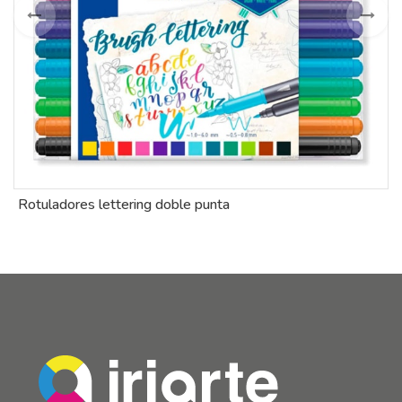
Rotuladores lettering doble punta
C