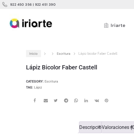
922 450 356 | 922 451 390
Iriarte
Inicio
Escritura
Lápiz bicolor Faber Castell
Lápiz Bicolor Faber Castell
CATEGORY:
Escritura
TAG:
Lápiz
Descripción
Valoraciones (