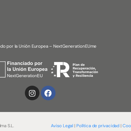
ado por la Unión Europea – NextGenerationEUme
lma S.L.
Aviso Legal
|
Política de privacidad
|
Coo