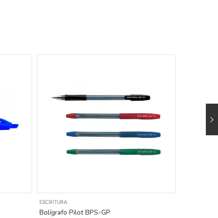
ESCRITURA
ESCRITURA
Bolígrafo Pilot BPS-GP
Boligrafo b