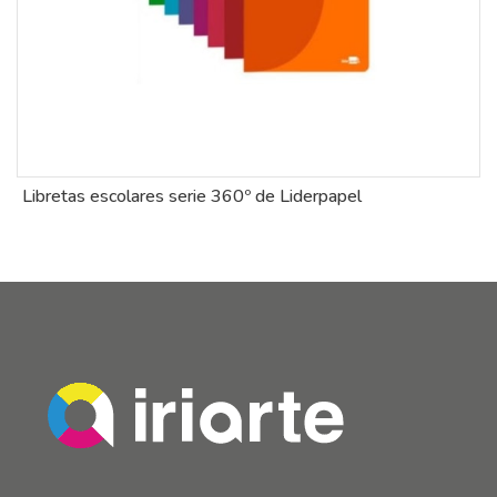
Libretas escolares serie 360º de Liderpapel
B