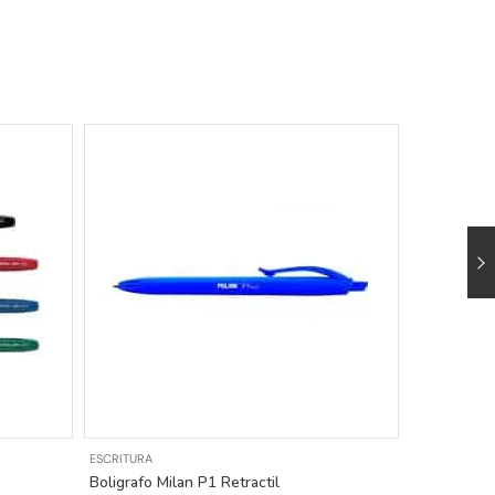
ESCRITURA
ESCRITURA
Boligrafo Milan P1 Retractil
Bolígrafo B