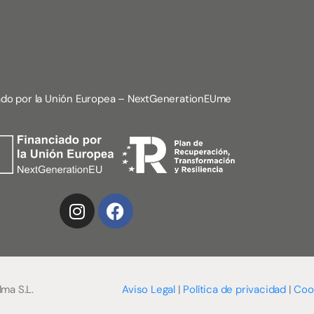
ado por la Unión Europea – NextGenerationEUme
lma S.L.
Aviso Legal
|
Política de privacidad
|
Coo