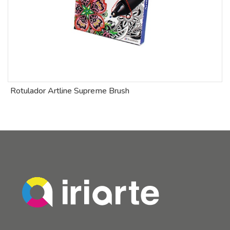
Rotulador Artline Supreme Brush
B