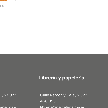
IES
Librería y papelería
 I, 27 922
Calle Ramón y Cajal, 2 922
450 356
elapalma.e
libreria
iriartelapalma.es
@