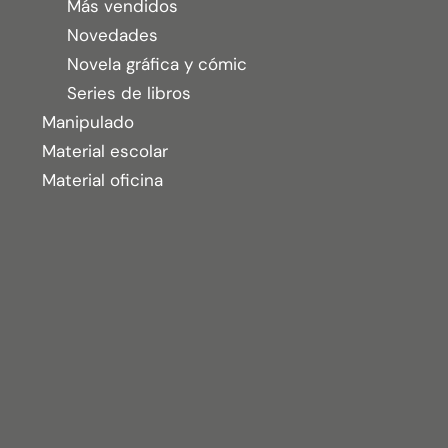
Más vendidos
Mochila
Pilot
Plastificadora
Novedades
portaminas
Rebecca Yarros
Novela gráfica y cómic
recambio de anillas
Reposapiés
Series de libros
Rotulador
Rotuladores
Manipulado
rotulador fluorescente
sacapuntas
Material escolar
Material oficina
sacapuntas escolar
taladrador metálico
tijera
tijera escolar