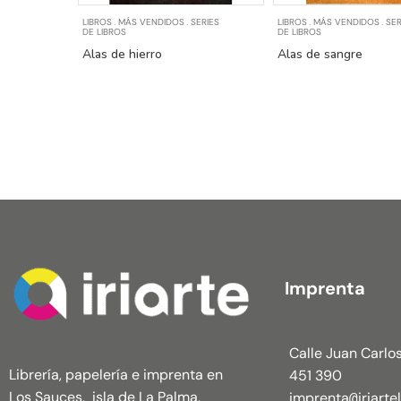
LIBROS
MÁS VENDIDOS
SERIES
LIBROS
MÁS VENDIDOS
SER
.
.
.
.
DE LIBROS
DE LIBROS
Alas de hierro
Alas de sangre
Imprenta
Calle Juan Carlos
Librería, papelería e imprenta en
451 390
Los Sauces, isla de La Palma,
imprenta
iriart
@